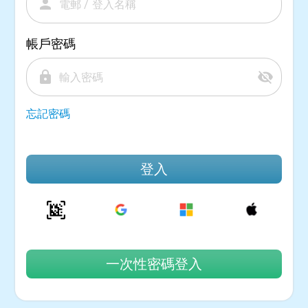
person
帳戶密碼
lock
visibility_off
忘記密碼