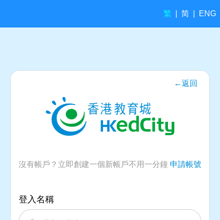
繁
简
|
|
ENG
←返回
沒有帳戶？立即創建一個新帳戶不用一分鐘
申請帳號
登入名稱