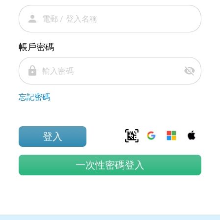
person
帳戶密碼
lock
visibility_off
忘記密碼