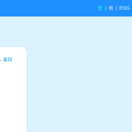
繁
简
|
|
ENG
←返回