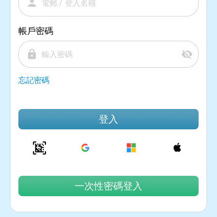
person
帳戶密碼
lock
visibility_off
忘記密碼