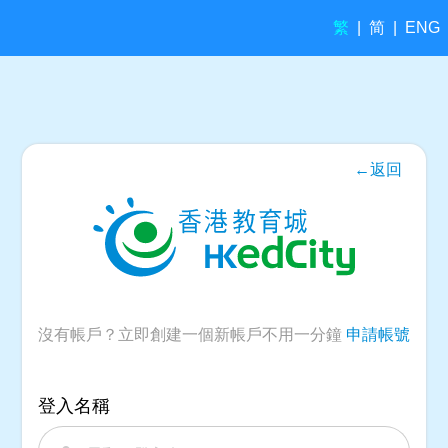
繁
简
|
|
ENG
←返回
沒有帳戶？立即創建一個新帳戶不用一分鐘
申請帳號
登入名稱