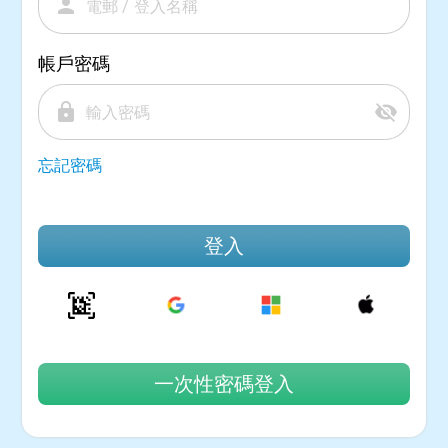
person
帳戶密碼
lock
visibility_off
忘記密碼