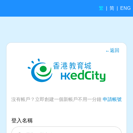
繁
简
|
|
ENG
←返回
沒有帳戶？立即創建一個新帳戶不用一分鐘
申請帳號
登入名稱