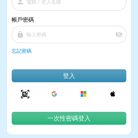
person
帳戶密碼
lock
visibility_off
忘記密碼