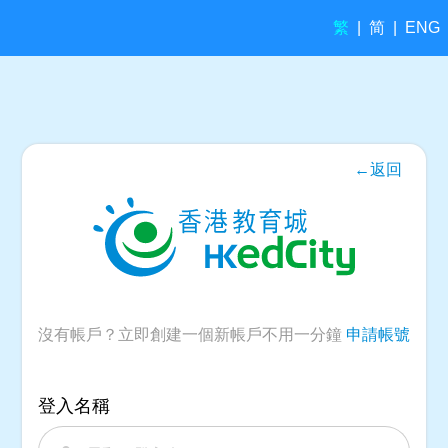
繁
简
|
|
ENG
←返回
沒有帳戶？立即創建一個新帳戶不用一分鐘
申請帳號
登入名稱