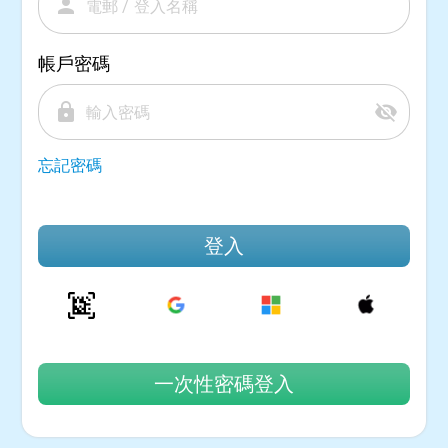
person
帳戶密碼
lock
visibility_off
忘記密碼