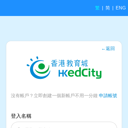
繁
简
|
|
ENG
←返回
沒有帳戶？立即創建一個新帳戶不用一分鐘
申請帳號
登入名稱