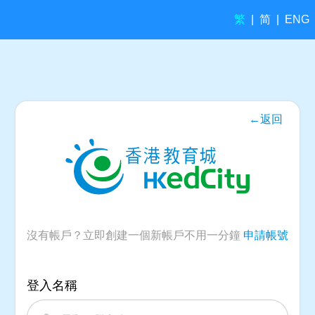
繁
简
|
|
ENG
←返回
沒有帳戶？立即創建一個新帳戶不用一分鐘
申請帳號
登入名稱