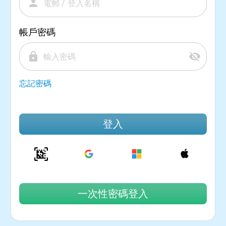
person
帳戶密碼
lock
visibility_off
忘記密碼