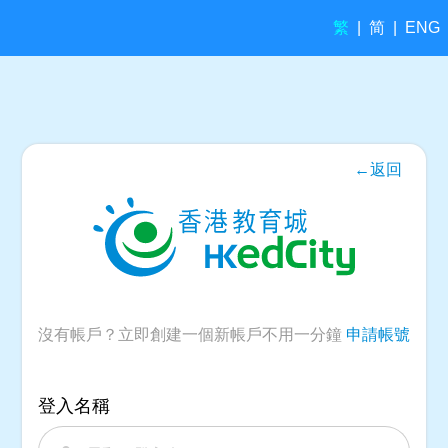
繁
简
|
|
ENG
←返回
沒有帳戶？立即創建一個新帳戶不用一分鐘
申請帳號
登入名稱