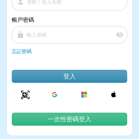
person
帳戶密碼
lock
visibility_off
忘記密碼