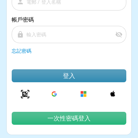
person
帳戶密碼
lock
visibility_off
忘記密碼