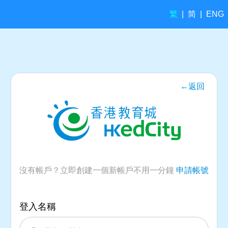
繁
简
|
|
ENG
←返回
沒有帳戶？立即創建一個新帳戶不用一分鐘
申請帳號
登入名稱