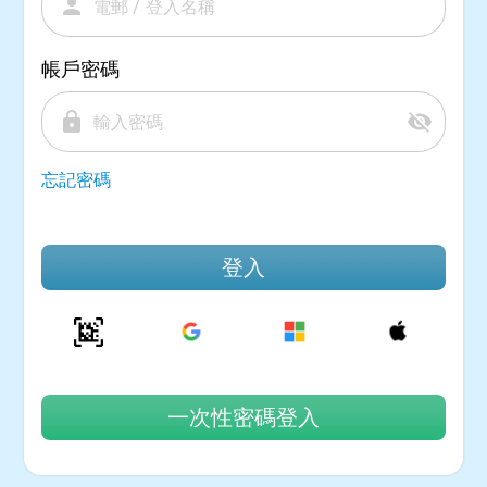
person
帳戶密碼
lock
visibility_off
忘記密碼