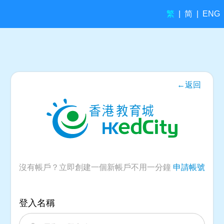
繁
简
|
|
ENG
←返回
沒有帳戶？立即創建一個新帳戶不用一分鐘
申請帳號
登入名稱