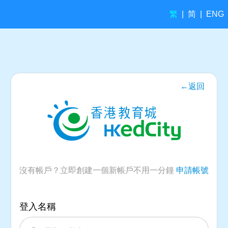
繁
简
|
|
ENG
←返回
沒有帳戶？立即創建一個新帳戶不用一分鐘
申請帳號
登入名稱