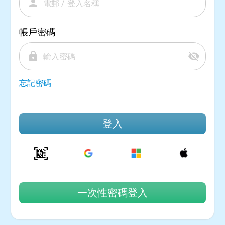
person
帳戶密碼
lock
visibility_off
忘記密碼