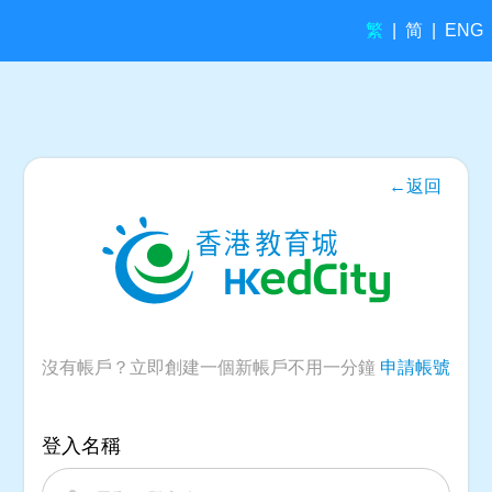
繁
简
|
|
ENG
←返回
沒有帳戶？立即創建一個新帳戶不用一分鐘
申請帳號
登入名稱