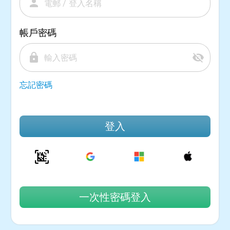
person
帳戶密碼
lock
visibility_off
忘記密碼