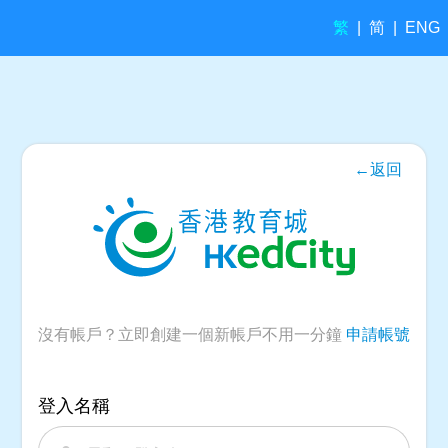
繁
简
|
|
ENG
←返回
沒有帳戶？立即創建一個新帳戶不用一分鐘
申請帳號
登入名稱