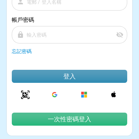
person
帳戶密碼
lock
visibility_off
忘記密碼