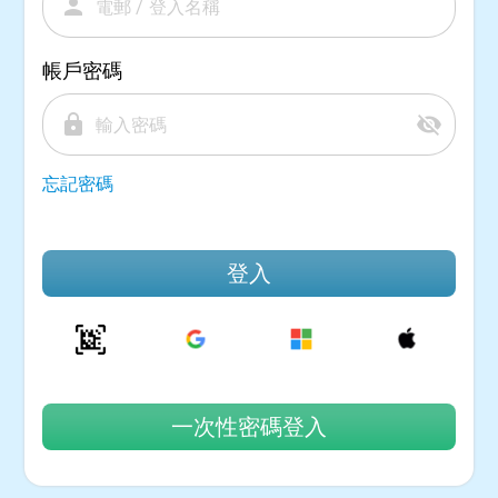
person
帳戶密碼
lock
visibility_off
忘記密碼