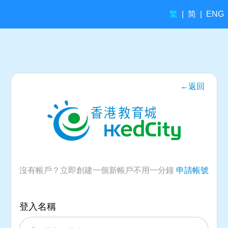
繁
简
|
|
ENG
←返回
沒有帳戶？立即創建一個新帳戶不用一分鐘
申請帳號
登入名稱