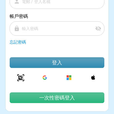
person
帳戶密碼
lock
visibility_off
忘記密碼