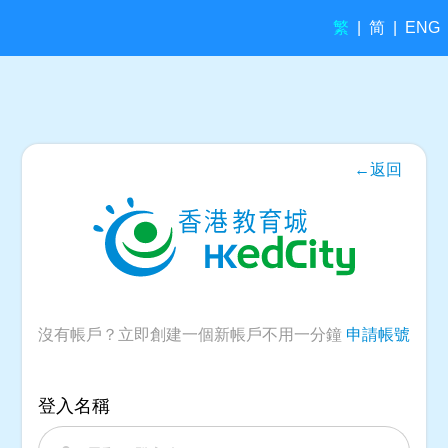
繁
简
|
|
ENG
←返回
沒有帳戶？立即創建一個新帳戶不用一分鐘
申請帳號
登入名稱