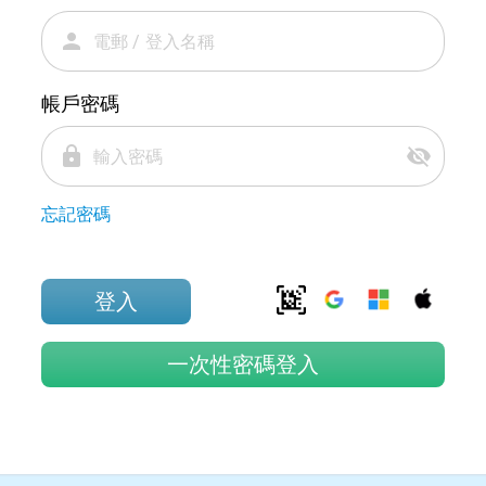
person
帳戶密碼
lock
visibility_off
忘記密碼