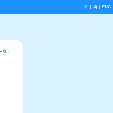
繁
简
|
|
ENG
←返回