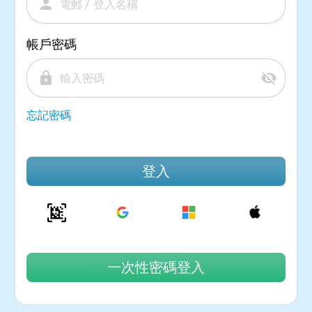
person
帳戶密碼
lock
visibility_off
忘記密碼