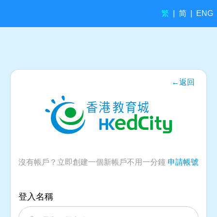
繁
简
|
|
ENG
←返回
沒有帳戶？立即創建一個新帳戶不用一分鐘
申請帳號
登入名稱