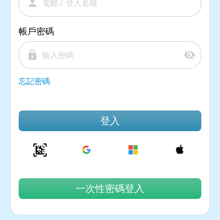
person
帳戶密碼
lock
visibility_off
忘記密碼