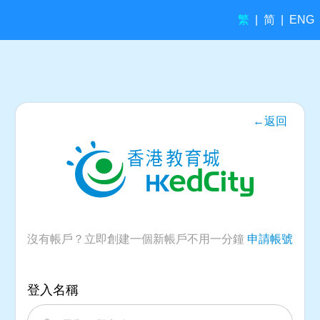
繁
简
|
|
ENG
←返回
沒有帳戶？立即創建一個新帳戶不用一分鐘
申請帳號
登入名稱