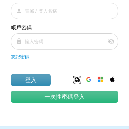
person
帳戶密碼
lock
visibility_off
忘記密碼