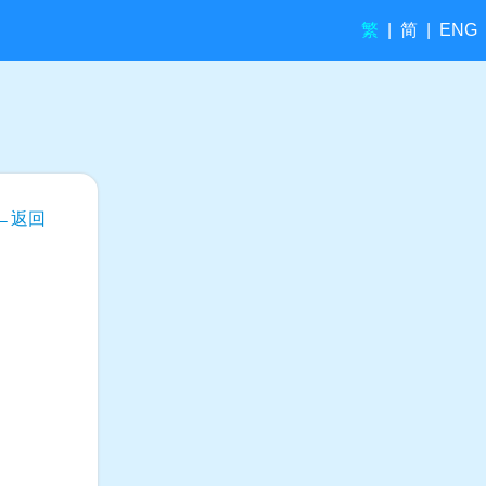
繁
简
|
|
ENG
←返回