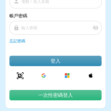
person
帳戶密碼
lock
visibility_off
忘記密碼