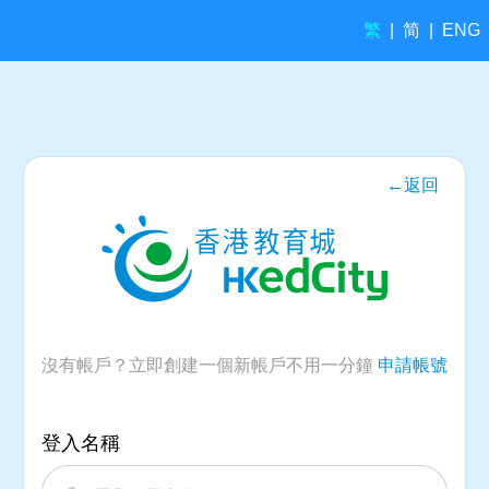
繁
简
|
|
ENG
←返回
沒有帳戶？立即創建一個新帳戶不用一分鐘
申請帳號
登入名稱