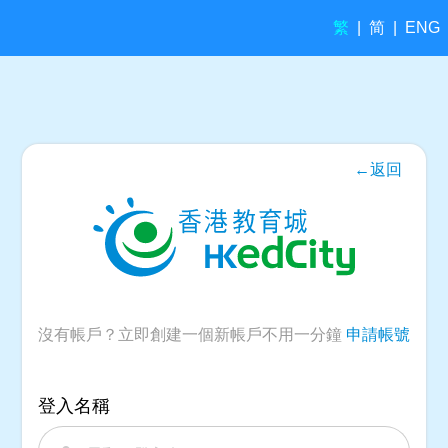
繁
简
|
|
ENG
←返回
沒有帳戶？立即創建一個新帳戶不用一分鐘
申請帳號
登入名稱