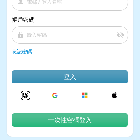
person
帳戶密碼
lock
visibility_off
忘記密碼