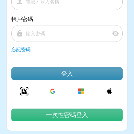
person
帳戶密碼
lock
visibility_off
忘記密碼