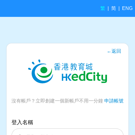
繁
简
|
|
ENG
←返回
沒有帳戶？立即創建一個新帳戶不用一分鐘
申請帳號
登入名稱