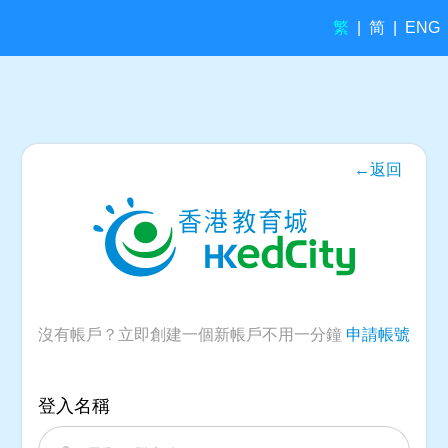
繁
简
|
|
ENG
←返回
沒有帳戶？立即創建一個新帳戶不用一分鐘
申請帳號
登入名稱