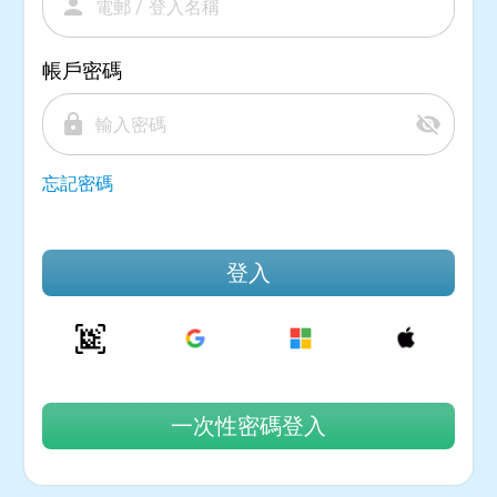
person
帳戶密碼
lock
visibility_off
忘記密碼