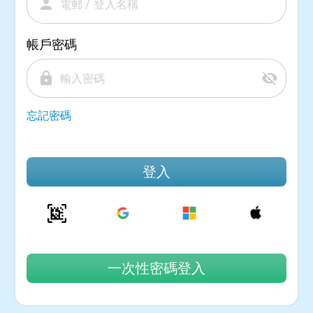
person
帳戶密碼
lock
visibility_off
忘記密碼