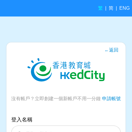
繁
简
|
|
ENG
←返回
沒有帳戶？立即創建一個新帳戶不用一分鐘
申請帳號
登入名稱