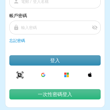
person
帳戶密碼
lock
visibility_off
忘記密碼