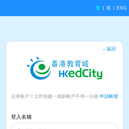
繁
简
|
|
ENG
←返回
沒有帳戶？立即創建一個新帳戶不用一分鐘
申請帳號
登入名稱