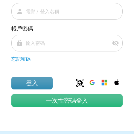
person
帳戶密碼
lock
visibility_off
忘記密碼