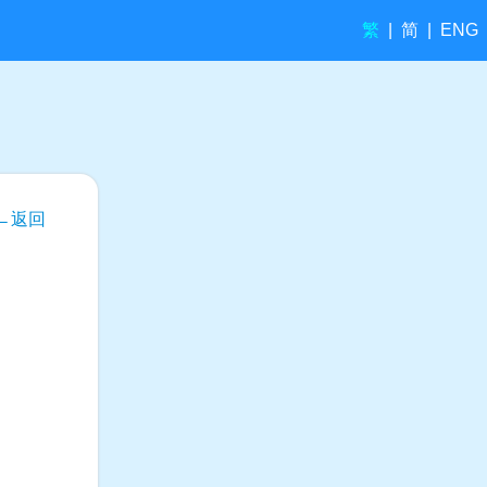
繁
简
|
|
ENG
←返回