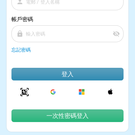
person
帳戶密碼
lock
visibility_off
忘記密碼