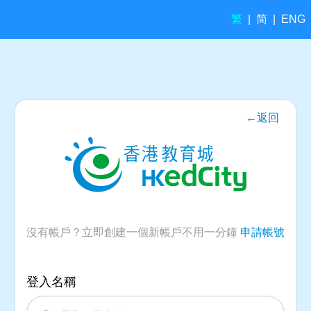
繁
简
|
|
ENG
←返回
沒有帳戶？立即創建一個新帳戶不用一分鐘
申請帳號
登入名稱