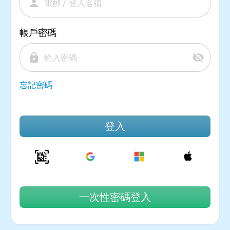
person
帳戶密碼
lock
visibility_off
忘記密碼