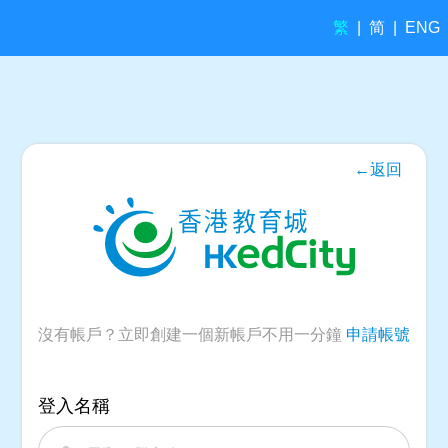
繁
简
|
|
ENG
←返回
沒有帳戶？立即創建一個新帳戶不用一分鐘
申請帳號
登入名稱