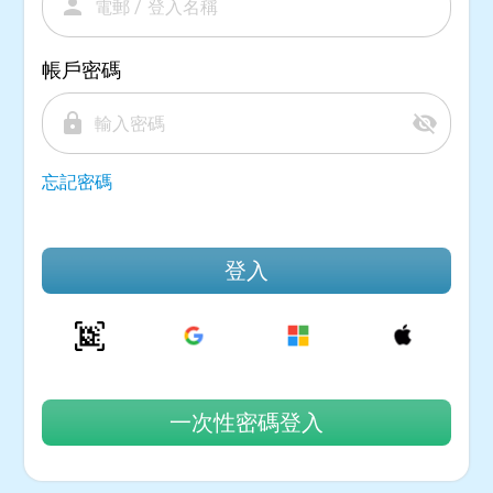
person
帳戶密碼
lock
visibility_off
忘記密碼