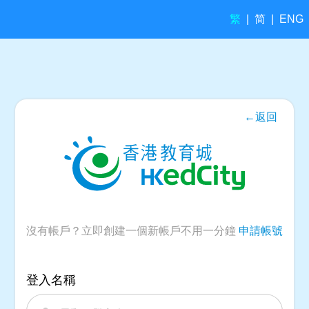
繁
简
|
|
ENG
←返回
沒有帳戶？立即創建一個新帳戶不用一分鐘
申請帳號
登入名稱