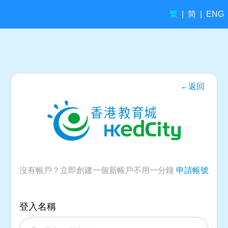
繁
简
|
|
ENG
←返回
沒有帳戶？立即創建一個新帳戶不用一分鐘
申請帳號
登入名稱