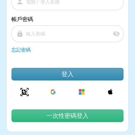
person
帳戶密碼
lock
visibility_off
忘記密碼