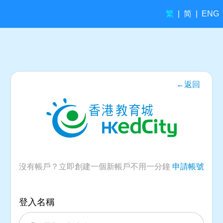
繁
简
|
|
ENG
←返回
沒有帳戶？立即創建一個新帳戶不用一分鐘
申請帳號
登入名稱