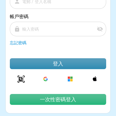
person
帳戶密碼
lock
visibility_off
忘記密碼