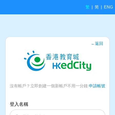
繁
简
|
|
ENG
←返回
沒有帳戶？立即創建一個新帳戶不用一分鐘
申請帳號
登入名稱