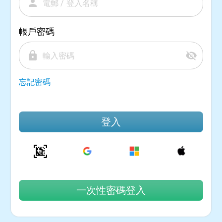
person
帳戶密碼
lock
visibility_off
忘記密碼