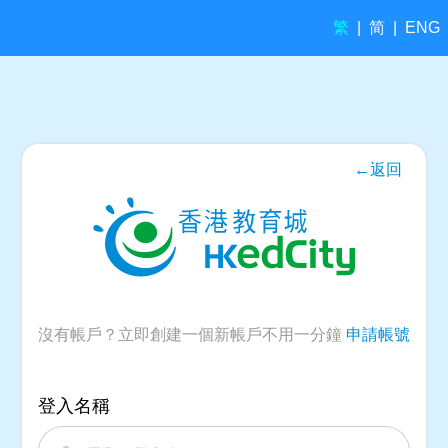
繁
简
|
|
ENG
←返回
沒有帳戶？立即創建一個新帳戶不用一分鐘
申請帳號
登入名稱