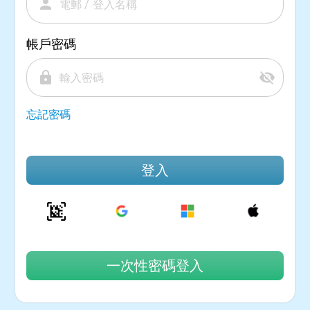
person
帳戶密碼
lock
visibility_off
忘記密碼