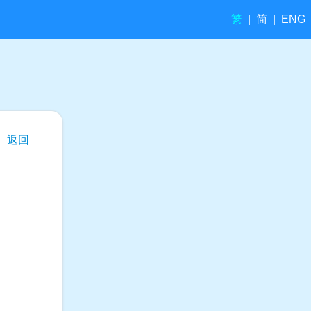
繁
简
|
|
ENG
←返回