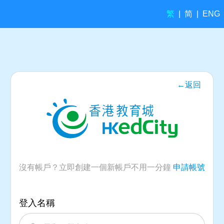
繁
简
|
|
ENG
←返回
沒有帳戶？立即創建一個新帳戶不用一分鐘
申請帳號
登入名稱