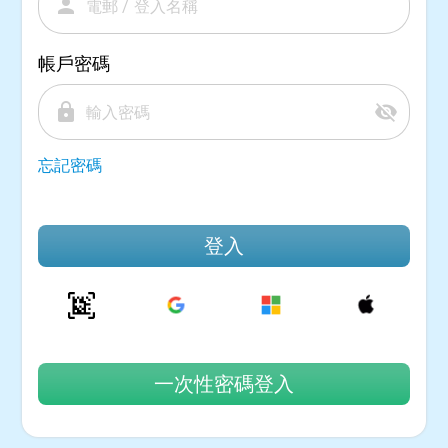
person
帳戶密碼
lock
visibility_off
忘記密碼